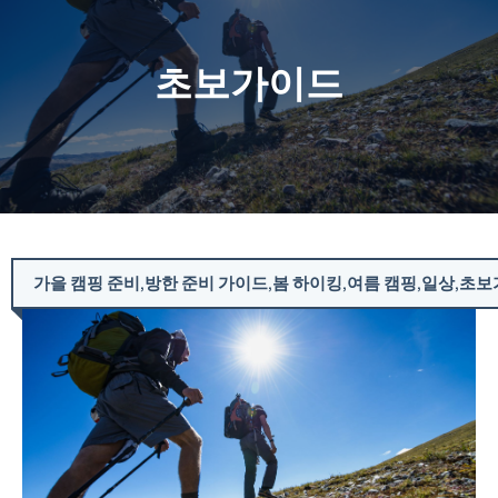
초보가이드
가을 캠핑 준비
,
방한 준비 가이드
,
봄 하이킹
,
여름 캠핑
,
일상
,
초보